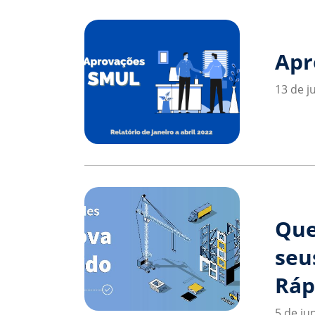
Apr
13 de j
Que
seu
Ráp
5 de ju