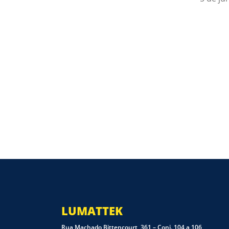
LUMATTEK
Rua Machado Bittencourt, 361 – Conj. 104 a 106