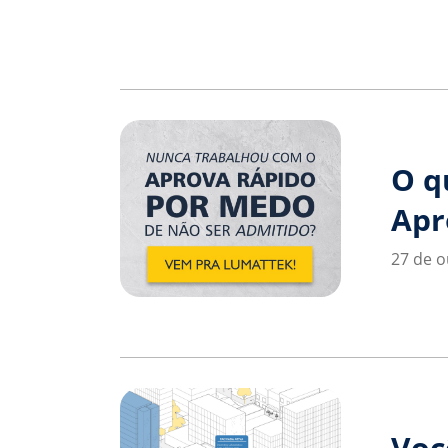
O q
Apr
27 de o
Voc